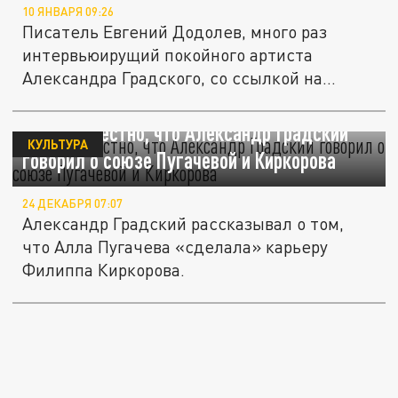
10 ЯНВАРЯ 09:26
Писатель Евгений Додолев, много раз
интервьюирущий покойного артиста
Александра Градского, со ссылкой на
мэтра...
Стало известно, что Александр Градский
КУЛЬТУРА
говорил о союзе Пугачевой и Киркорова
24 ДЕКАБРЯ 07:07
Александр Градский рассказывал о том,
что Алла Пугачева «сделала» карьеру
Филиппа Киркорова.