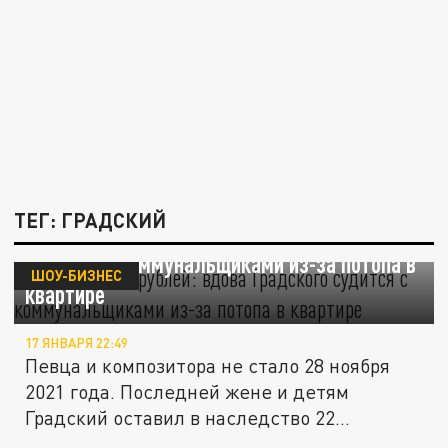
ТЕГ: ГРАДСКИЙ
Иск на 5 млн рублей: вдова Градского
судится с коммунальщиками из-за потопа в
ШОУ-БИЗНЕС
квартире
17 ЯНВАРЯ 22:49
Певца и композитора не стало 28 ноября
2021 года. Последней жене и детям
Градский оставил в наследство 22...