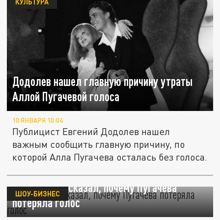
КУЛЬТУРА
Додолев нашел главную причину утраты
Аллой Пугачевой голоса
10 ЯНВАРЯ 10:04
Публицист Евгений Додолев нашел
важным сообщить главную причину, по
которой Алла Пугачева осталась без голоса.
Додолев рассказал, почему Пугачёва
ШОУ-БИЗНЕС
потеряла голос