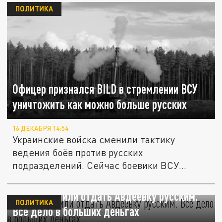
ПОЛИТИКА
Офицер признался BILD в стремлении ВСУ
уничтожить как можно больше русских
16 ДЕКАБРЯ 14:54
Украинские войска сменили тактику
ведения боёв против русских
подразделений. Сейчас боевики ВСУ
вместо попыток...
Немцы решили отдать Авдеевку русским.
ПОЛИТИКА
Всё дело в больших деньгах