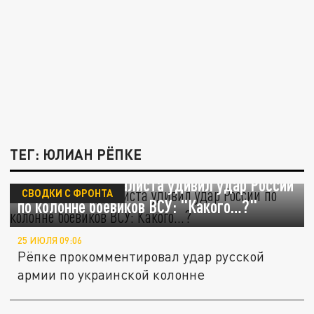
ТЕГ: ЮЛИАН РЁПКЕ
Немецкого журналиста удивил удар России
СВОДКИ С ФРОНТА
по колонне боевиков ВСУ: "Какого…?"
25 ИЮЛЯ 09:06
Рёпке прокомментировал удар русской
армии по украинской колонне