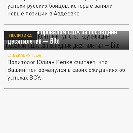
успехи русских бойцов, которые заняли
новые позиции в Авдеевке
Украинский "Контрнаступ" стал
крупнейшим провалом США за последние
ПОЛИТИКА
десятилетия — Bild
06 ДЕКАБРЯ 10:58
Политолог Юлиан Рёпке считает, что
Вашингтон обманулся в своих ожиданиях об
успехах ВСУ.