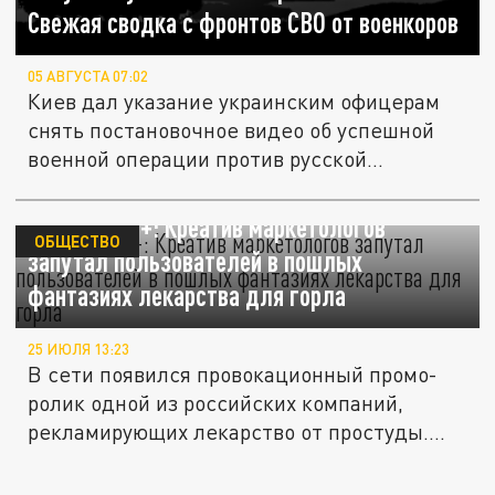
Свежая сводка с фронтов СВО от военкоров
05 АВГУСТА 07:02
Киев дал указание украинским офицерам
снять постановочное видео об успешной
военной операции против русской...
Реклама 16+: Креатив маркетологов
ОБЩЕСТВО
запутал пользователей в пошлых
фантазиях лекарства для горла
25 ИЮЛЯ 13:23
В сети появился провокационный промо-
ролик одной из российских компаний,
рекламирующих лекарство от простуды....