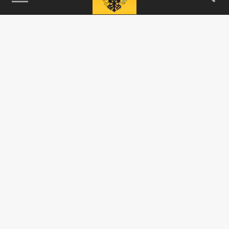
115093, г. Москва, переулок Партийный,
д.1, к.57, стр.3, эт.1, пом.I, ком.45