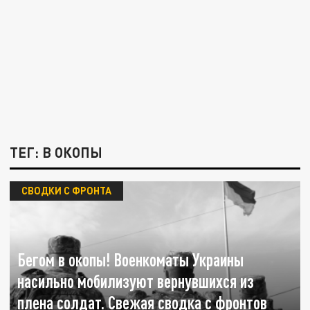
ТЕГ: В ОКОПЫ
СВОДКИ С ФРОНТА
Бегом в окопы! Военкоматы Украины
насильно мобилизуют вернувшихся из
плена солдат. Свежая сводка с фронтов