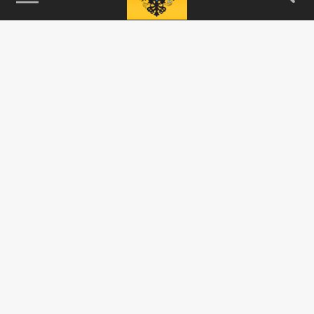
115093, г. Москва, переулок Партийный,
д.1, к.57, стр.3, эт.1, пом.I, ком.45