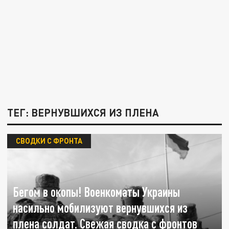
ТЕГ: ВЕРНУВШИХСЯ ИЗ ПЛЕНА
СВОДКИ С ФРОНТА
Бегом в окопы! Военкоматы Украины
насильно мобилизуют вернувшихся из
плена солдат. Свежая сводка с фронтов