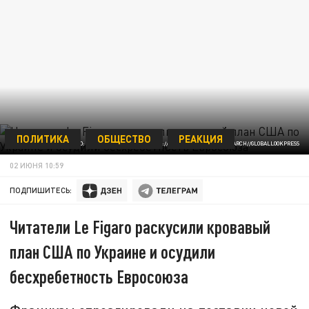
ПОЛИТИКА
ОБЩЕСТВО
РЕАКЦИЯ
ФОТОО: JÜRGEN WACKENHUT/HTTP://IMAGEBROKER.COM/#/SEARCH//GLOBALLOOKPRESS
02 ИЮНЯ 10:59
ПОДПИШИТЕСЬ:
Читатели Le Figaro раскусили кровавый
план США по Украине и осудили
бесхребетность Евросоюза