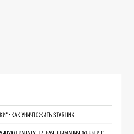
ТКИ": КАК УНИЧТОЖИТЬ STARLINK
В АРМЕНИИ МУЖЧИНА ГРОЗИЛСЯ ВЗОРВАТЬ РУЧНУЮ ГРАНАТУ, ТРЕБУЯ ВНИМАНИЯ ЖЕНЫ И СЫНА