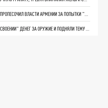
СТАРЫЙ ДРУГ ЛУЧШЕ НОВЫХ ДВУХ? ЗАТУЛИН ПРОПЕСОЧИЛ ВЛАСТИ АРМЕНИИ ЗА ПОПЫТКИ "ЗАМАЗАТЬ" ГЛАЗА РОССИИ
ВЛАСТИ АРМЕНИИ ОБВИНИЛИ РОССИЮ В "ПРИСВОЕНИИ" ДЕНЕГ ЗА ОРУЖИЕ И ПОДНЯЛИ ТЕМУ О ВЫХОДЕ ИЗ ОДКБ