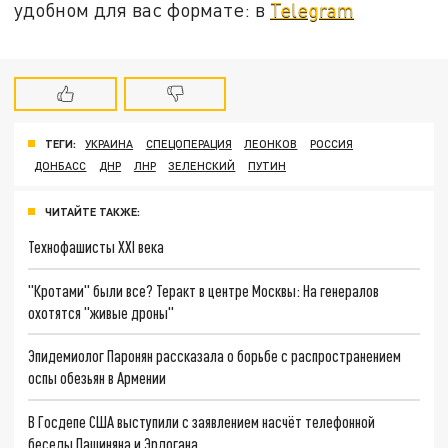
удобном для вас формате: в
Telegram
ТЕГИ:
УКРАИНА
СПЕЦОПЕРАЦИЯ
ЛЕОНКОВ
РОССИЯ
ДОНБАСС
ДНР
ЛНР
ЗЕЛЕНСКИЙ
ПУТИН
ЧИТАЙТЕ ТАКЖЕ:
Технофашисты XXI века
"Кротами" были все? Теракт в центре Москвы: На генералов
охотятся "живые дроны"
Эпидемиолог Паронян рассказала о борьбе с распространением
оспы обезьян в Армении
В Госдепе США выступили с заявлением насчёт телефонной
беседы Пашиняна и Эрдогана