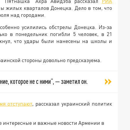
а “Пятнашка” Ахра Авидзба рассказал
РИА
лы жилых кварталов Донецка. Дело в том, что
роля над городами.
собенно усилились обстрелы Донецка. Из-за
ько в понедельник погибли 5 человек, в 21
ркнул, что удары были нанесены на школы и
краинской стороны довольно предсказуема.
ие, которое не с ними”,
— заметил он.
мя отступают
, рассказал украинский политик
е интересные и важные новости Армении в