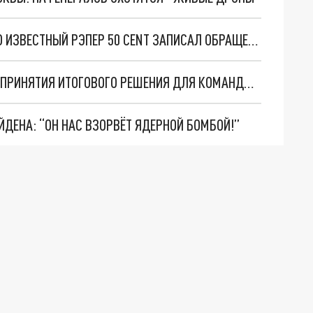
“ПРИВЕТ, АРМЕНИЯ! ЧТО НОВОГО?”: ВСЕМИРНО ИЗВЕСТНЫЙ РЭПЕР 50 CENT ЗАПИСАЛ ОБРАЩЕНИЕ НА АРМЯНСКОМ
ОППОЗИЦИОНЕР САГАТЕЛЯН УСТАНОВИЛ СРОК ПРИНЯТИЯ ИТОГОВОГО РЕШЕНИЯ ДЛЯ КОМАНДЫ ПАШИНЯНА
ЙДЕНА: “ОН НАС ВЗОРВЁТ ЯДЕРНОЙ БОМБОЙ!”