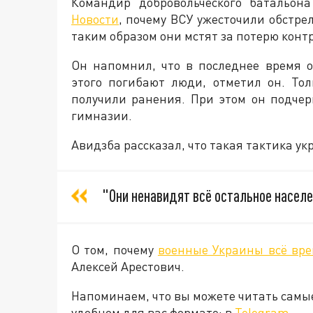
Командир добровольческого батальон
Новости
, почему ВСУ ужесточили обстре
таким образом они мстят за потерю конт
Он напомнил, что в последнее время о
этого погибают люди, отметил он. Тол
получили ранения. При этом он подче
гимназии.
Авидзба рассказал, что такая тактика у
"Они ненавидят всё остальное населен
О том, почему
военные Украины всё вре
Алексей Арестович.
Напоминаем, что вы можете читать самы
удобном для вас формате: в
Telegram