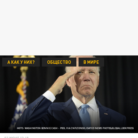
А КАК У НИХ?
ОБЩЕСТВО
В МИРЕ
ФОТО: WASHINGTON BONNIE CASH - POOL VIA CNP/CONSOLIDATED NEWS PHOTOS/GLOBALLOOKPRESS
02 ИЮНЯ 13:48