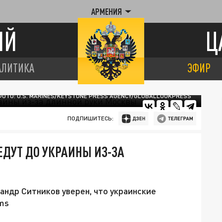
АРМЕНИЯ
ИЙ
Ц
АЛИТИКА
ЭФИР
ФОТО: U.S. MARINES/KEYSTONE PRESS AGENCY/GLOBALLOOKPRESS
ПОДПИШИТЕСЬ:
ЕДУТ ДО УКРАИНЫ ИЗ-ЗА
ндр Ситников уверен, что украинские
ams