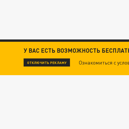
У ВАС ЕСТЬ ВОЗМОЖНОСТЬ БЕСПЛА
Ознакомиться с усл
ОТКЛЮЧИТЬ РЕКЛАМУ
ЧИТАЙТЕ ТАКЖЕ:
ТЕХНОФАШИСТЫ XXI ВЕКА
"КРОТАМИ" БЫЛИ ВСЕ? ТЕРАКТ В ЦЕНТРЕ М
ГРУЗИНСКИЕ НАЁМНИКИ РАЗГРАБИЛИ СЕЛО В