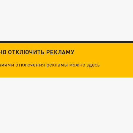
ТНО ОТКЛЮЧИТЬ РЕКЛАМУ
овиями отключения рекламы можно
здесь
ОСКВЫ: НА ГЕНЕРАЛОВ ОХОТЯТСЯ "ЖИВЫЕ ДРОНЫ"
 КУРСКОЙ ОБЛАСТИ: УКРАЛИ ДАЖЕ ТРАКТОРЫ