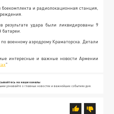
я боекомплекта и радиолокационная станция,
вреждения.
, в результате удара были ликвидированы 9
й батареи.
 по военному аэродрому Краматорска. Детали
амые интересные и важные новости Армении
ках
"
сывайтесь на наши каналы
ыми узнавайте о главных новостях и важнейших событиях дня.