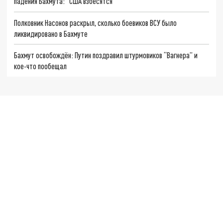
падения Бахмута: “США взбесятся”
Полковник Насонов раскрыл, сколько боевиков ВСУ было
ликвидировано в Бахмуте
Бахмут освобождён: Путин поздравил штурмовиков “Вагнера” и
кое-что пообещал