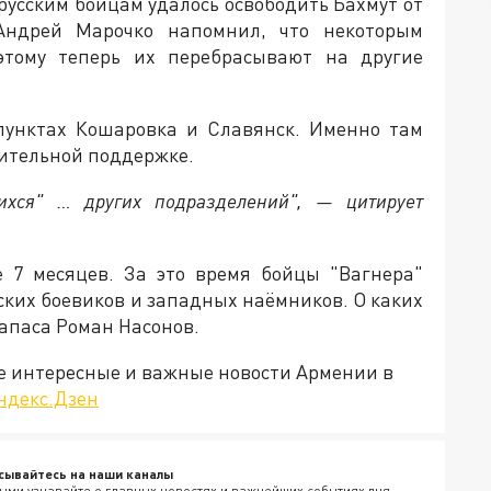
 русским бойцам удалось освободить Бахмут от
Андрей Марочко напомнил, что некоторым
оэтому теперь их перебрасывают на другие
 пунктах Кошаровка и Славянск. Именно там
ительной поддержке.
ихся" … других подразделений", — цитирует
е 7 месяцев. За это время бойцы "Вагнера"
ких боевиков и западных наёмников. О каких
апаса Роман Насонов.
е интересные и важные новости Армении в
ндекс.Дзен
сывайтесь на наши каналы
ыми узнавайте о главных новостях и важнейших событиях дня.