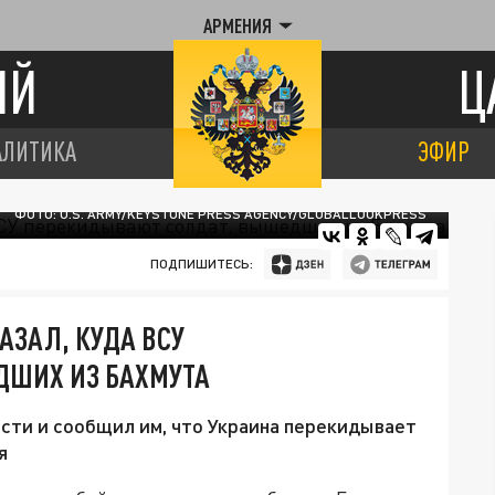
АРМЕНИЯ
ИЙ
Ц
АЛИТИКА
ЭФИР
ФОТО: U.S. ARMY/KEYSTONE PRESS AGENCY/GLOBALLOOKPRESS
ПОДПИШИТЕСЬ:
АЗАЛ, КУДА ВСУ
ДШИХ ИЗ БАХМУТА
сти и сообщил им, что Украина перекидывает
я