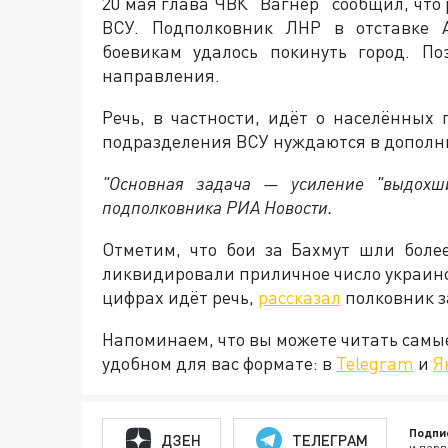
20 мая глава ЧВК "Вагнер" сообщил, что
ВСУ. Подполковник ЛНР в отставке 
боевикам удалось покинуть город. П
направления.
Речь, в частности, идёт о населённых
подразделения ВСУ нуждаются в дополн
"Основная задача — усиление "выдохш
подполковника РИА Новости.
Отметим, что бои за Бахмут шли боле
ликвидировали приличное число украинс
цифрах идёт речь,
рассказал
полковник з
Напоминаем, что вы можете читать самы
удобном для вас формате: в
Telegram
и
Я
Подпи
ДЗЕН
ТЕЛЕГРАМ
и перв