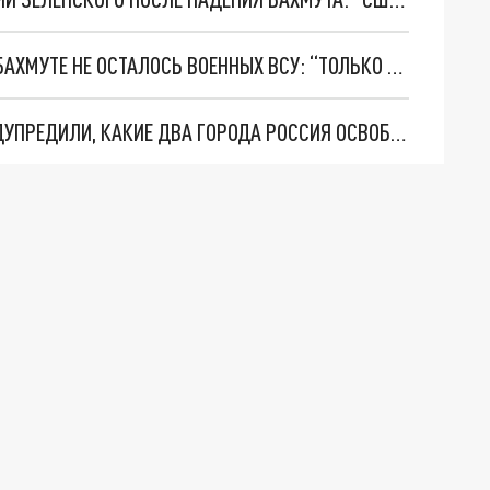
ГЛАВА “ВАГНЕРА” ПРИГОЖИН ЗАЯВИЛ, ЧТО В БАХМУТЕ НЕ ОСТАЛОСЬ ВОЕННЫХ ВСУ: “ТОЛЬКО ТРУПЫ”
ПОСЛЕ ВЗЯТИЯ БАХМУТА ЧИТАТЕЛИ WELT ПРЕДУПРЕДИЛИ, КАКИЕ ДВА ГОРОДА РОССИЯ ОСВОБОДИТ: “ПУТЬ ОТКРЫТ”