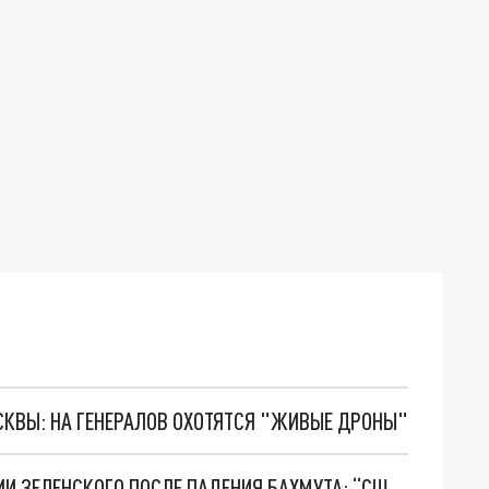
ОСКВЫ: НА ГЕНЕРАЛОВ ОХОТЯТСЯ "ЖИВЫЕ ДРОНЫ"
В TWITTER ЗАМЕТИЛИ ИЗМЕНЕНИЕ В ПОВЕДЕНИИ ЗЕЛЕНСКОГО ПОСЛЕ ПАДЕНИЯ БАХМУТА: “США ВЗБЕСЯТСЯ”