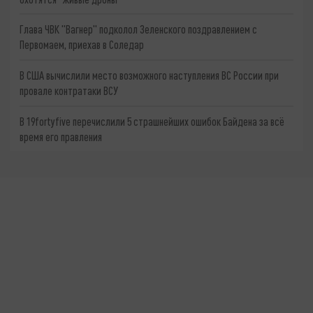
Глава ЧВК "Вагнер" подколол Зеленского поздравлением с
Первомаем, приехав в Соледар
В США вычислили место возможного наступления ВС России при
провале контратаки ВСУ
В 19fortyfive перечислили 5 страшнейших ошибок Байдена за всё
время его правления