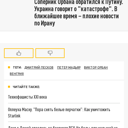
Соперник Орбана обратился к Путину.
Украина говорит о "катастрофе". В
ближайшее время – плохие новости
по Ирану
ТЕГИ:
ДМИТРИЙ ПЕСКОВ
ПЕТЕР МАДЬЯР
ВИКТОР ОРБАН
ВЕНГРИЯ
ЧИТАЙТЕ ТАКЖЕ:
Технофашисты XXI века
Оплеуха Маску. "Пора снять белые перчатки": Как уничтожить
Starlink
Даня с Дашей спаслись от боевиков ВСУ. Но беды для малышей не