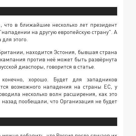
я, что в ближайшие несколько лет президент
"нападении на другую европейскую страну". А
 для этого.
 Британии, находится Эстония, бывшая страна
 кампания против неё может быть развёрнута
сской диаспоры, говорится в статье.
 конечно, хорошо. Будет для западников
тся возможного нападения на страны ЕС, у
роводила несколько волн расширения, как это
т назад пообещали, что Организация не будет
 можно добавить, что Россия после случаев их