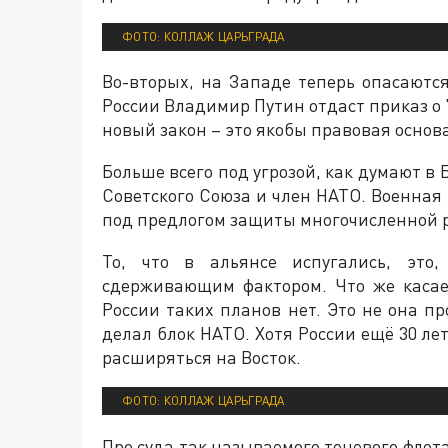
ФОТО: КОЛЛАЖ ЦАРЬГРАДА
Во-вторых, на Западе теперь опасаютс
России Владимир Путин отдаст приказ о 
новый закон – это якобы правовая основа
Больше всего под угрозой, как думают в
Советского Союза и член НАТО. Военная
под предлогом защиты многочисленной ру
То, что в альянсе испугались, это,
сдерживающим фактором. Что же касае
России таких планов нет. Это не она п
делал блок НАТО. Хотя России ещё 30 ле
расширяться на Восток.
ФОТО: КОЛЛАЖ ЦАРЬГРАДА
Про суда так называемого теневого флота