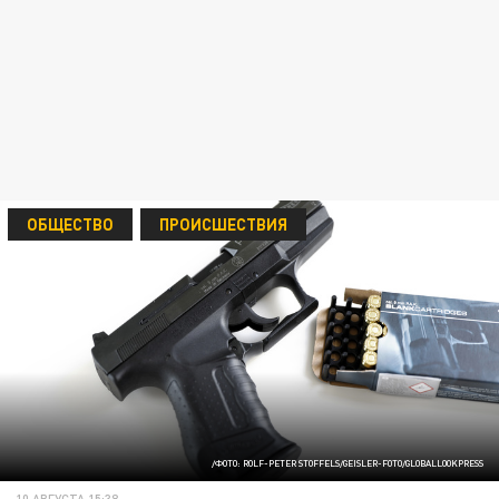
ОБЩЕСТВО
ПРОИСШЕСТВИЯ
/ФОТО: ROLF-PETER STOFFELS/GEISLER-FOTO/GLOBALLOOKPRESS
10 АВГУСТА 15:38