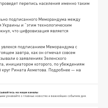
 проведет перепись населения именно таким
тельно подписанного Меморандума между
 Украины и “этим технологическим
ркнул, что цифровизация является
о увлекся подписанием Меморандума с
тоящем завтра, как он отмечал совсем
азывали о заявлениях Зеленского
та, инициатором которого, по убеждениям
 круг Рината Ахметова. Подробнее — на
сывайтесь на наши каналы
ыми узнавайте о главных новостях и важнейших событиях дня.