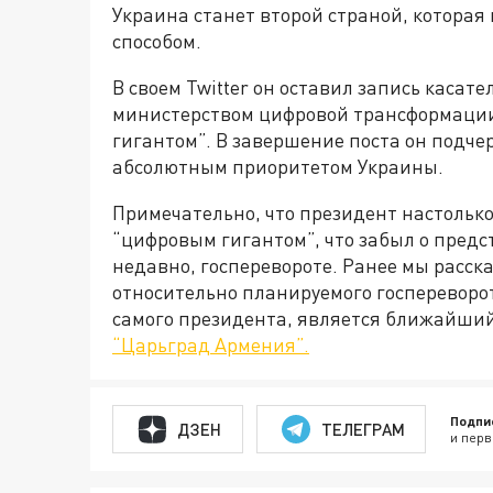
Украина станет второй страной, которая
способом.
В своем Twitter он оставил запись каса
министерством цифровой трансформации
гигантом”. В завершение поста он подче
абсолютным приоритетом Украины.
Примечательно, что президент настольк
“цифровым гигантом”, что забыл о предс
недавно, госперевороте. Ранее мы расск
относительно планируемого госпереворо
самого президента, является ближайший
“Царьград Армения”.
Подпи
ДЗЕН
ТЕЛЕГРАМ
и перв