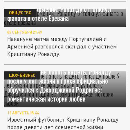
Скандал в Армении: Роналду оттолкнул
ОБЩЕСТВО
фаната в отеле Еревана
05 СЕНТЯБРЯ 21:49
Накануне матча между Португалией и
Арменией разгорелся скандал с участием
Криштиану Роналду.
Жениться — не лапоть надеть. Роналду
ШОУ-БИЗНЕС
после 9 лет жизни в грехе официально
обручился с Джорджиной Родригес:
романтическая история любви
12 АВГУСТА 15:44
Известный футболист Криштиану Роналду
после девяти лет совместной жизни