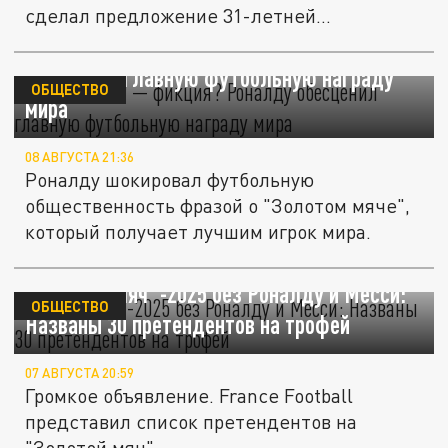
сделал предложение 31-летней
Джорджине...
"Золотой мяч" — фикция? Роналду
обесценил главную футбольную награду
ОБЩЕСТВО
мира
08 АВГУСТА 21:36
Роналду шокировал футбольную
общественность фразой о "Золотом мяче",
который получает лучшим игрок мира.
"Золотой мяч"-2025 без Роналду и Месси:
ОБЩЕСТВО
Названы 30 претендентов на трофей
07 АВГУСТА 20:59
Громкое объявление. France Football
представил список претендентов на
"Золотой мяч".