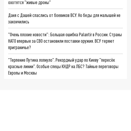
охотятся "живые дроны"
Даня с Дашей спаслись от боевиков ВСУ. Но беды для малышей не
закончились
"Очень плохие новости": Большая ошибка Palantir в России. Страны
НАТО впервые за СВО остановили поставки оружия. ВСУ теряют
приграничье?
"Терпение Путина лопнуло". Рекордный удар по Киеву "пересёк
красные линии". Особые спецы КНДР на ЛБС? Тайные переговоры
Европы и Москвы