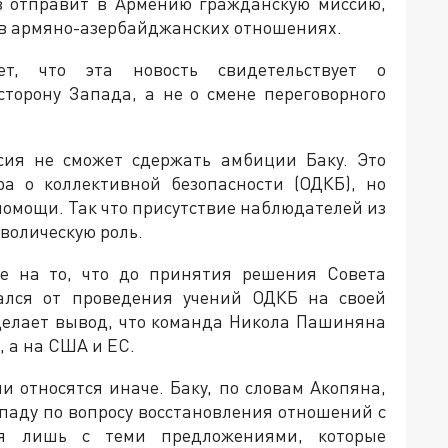
юз отправит в Армению гражданскую миссию,
 в армяно-азербайджанских отношениях.
ет, что эта новость свидетельствует о
сторону Запада, а не о смене переговорного
сия не сможет сдержать амбиции Баку. Это
а о коллективной безопасности (ОДКБ), но
 помощи. Так что присутствие наблюдателей из
мволическую роль.
е на то, что до принятия решения Совета
ался от проведения учений ОДКБ на своей
 делает вывод, что команда Никола Пашиняна
, а на США и ЕС.
и относятся иначе. Баку, по словам Акопяна,
паду по вопросу восстановления отношений с
ся лишь с теми предложениями, которые