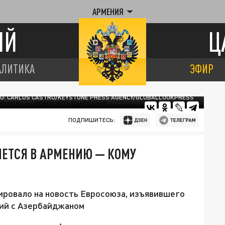
АРМЕНИЯ
ИЙ
Ц
АЛИТИКА
ЭФИР
О: CARLOS CASTRO/KEYSTONE PRESS AGENCY/GLOBALLOOKPRESS
ПОДПИШИТЕСЬ:
ЯЕТСЯ В АРМЕНИЮ — КОМУ
ировало на новость Евросоюза, изъявившего
ий с Азербайджаном