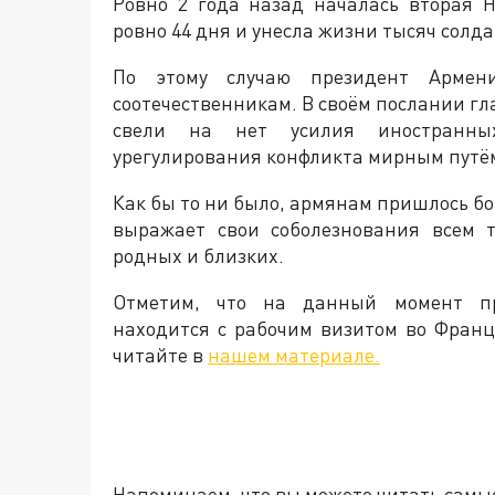
Ровно 2 года назад началась вторая 
ровно 44 дня и унесла жизни тысяч солда
По этому случаю президент Армен
соотечественникам. В своём послании гл
свели на нет усилия иностранных
урегулирования конфликта мирным путё
Как бы то ни было, армянам пришлось бо
выражает свои соболезнования всем т
родных и близких.
Отметим, что на данный момент п
находится с рабочим визитом во Франц
читайте в
нашем материале.
Напоминаем, что вы можете читать самы