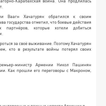
Нагорно-Карабахская война. Она продлилась
т.
ии Ваагн Хачатурян обратился к своим
ава государства отметил, что боевые действия
 партнёров, которые хотели добиться
м.
роться за своё выживание. Поэтому Хачатурян
ем, кто в результате войны потерял своих
ремьер-министр Армении Никол Пашинян
ии. Как прошли его переговоры с Макроном,
е интересные и важные новости Армении в