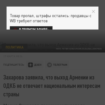
Товар пропал, штрафы остались: продавцы с
WB требуют ответов
В ПРЯМОМ ЭФИРЕ:
ПОЛИТИКА
ФОТО: PETROV SERGEY/NEWS.RU/GLOBALLOOKPRESS
17 МАРТА 08:24
ПОДПИШИТЕСЬ:
Захарова заявила, что выход Армении из
ОДКБ не отвечает национальным интересам
страны