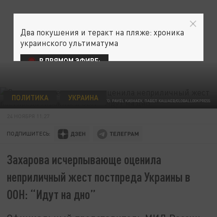
Два покушения и теракт на пляже: хроника
украинского ультиматума
В ПРЯМОМ ЭФИРЕ:
ПОЛИТИКА
УКРАИНА
ФОТО: PAVEL KASHAEV, ПАВЕЛ КАШАЕВ/GLOBALLOOKPRESS
24 НОЯБРЯ 11:27
ПОДПИШИТЕСЬ:
Захарова исчерпывающе оценила
неприличный жест постпреда Украины в
ООН: “Идут на дно”