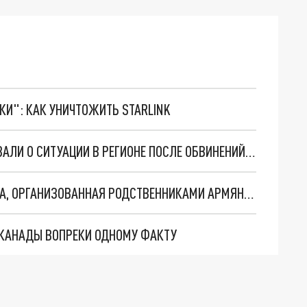
ТКИ": КАК УНИЧТОЖИТЬ STARLINK
МИНОБОРОНЫ АРМЕНИИ И КАРАБАХА РАССКАЗАЛИ О СИТУАЦИИ В РЕГИОНЕ ПОСЛЕ ОБВИНЕНИЙ БАКУ
В ЦЕНТРЕ ЕРЕВАНА ПРОХОДИТ АКЦИЯ ПРОТЕСТА, ОРГАНИЗОВАННАЯ РОДСТВЕННИКАМИ АРМЯНСКИХ ПЛЕННЫХ
 КАНАДЫ ВОПРЕКИ ОДНОМУ ФАКТУ