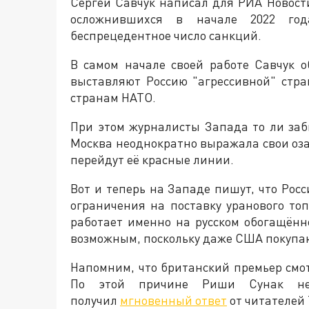
Сергей Савчук написал для РИА Новост
осложнившихся в начале 2022 год
беспрецедентное число санкций.
В самом начале своей работе Савчук 
выставляют Россию "агрессивной" стра
странам НАТО.
При этом журналисты Запада то ли заб
Москва неоднократно выражала свои оза
перейдут её красные линии.
Вот и теперь на Западе пишут, что Рос
ограничения на поставку уранового то
работает именно на русском обогащённ
возможным, поскольку даже США покупают
Напомним, что британский премьер смотр
По этой причине Риши Сунак не
получил
мгновенный ответ
от читателей 