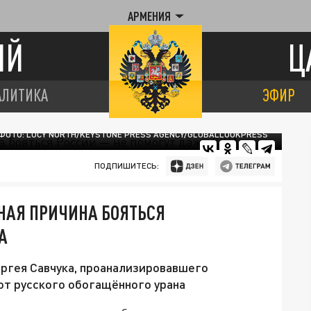
АРМЕНИЯ
ИЙ
Ц
АЛИТИКА
ЭФИР
ФОТО: LUCY NORTH/KEYSTONE PRESS AGENCY/GLOBALLOOKPRESS
ПОДПИШИТЕСЬ:
НАЯ ПРИЧИНА БОЯТЬСЯ
А
ргея Савчука, проанализировавшего
от русского обогащённого урана